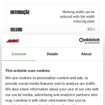
INFORMAÇÃO
Working width can be
reduced with the width
reducing plate
VOLUME
315 l
PESO
350 kg
LARGURA DE TRABALHO
1500 mm
Consent
Details
About
NÚMERO DO PRODUTO
A438861
This website uses cookies
We use cookies to personalise content and ads, to
provide social media features and to analyse our traffic.
We also share information about your use of our site with
MODELOS COMPATÍVEIS
our social media, advertising and analytics partners who
may combine it with other information that you’ve