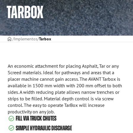
TARBOX
CAPA
Implementos
Tarbox
An economic attachment for placing Asphalt, Tar or any
Screed materials. Ideal for pathways and areas that a
placer machine cannot gain access. The AVANT Tarbox is
available in 1500 mm width with 200 mm offset to both
sides. A width reducing plate allows narrow trenches or
strips to be filled. Material depth control is via screw
control. The easy to operate TarBox will increase
productivity on any job.
FILL VIA TRUCK CHUTES
SIMPLE HYDRAULIC DISCHARGE