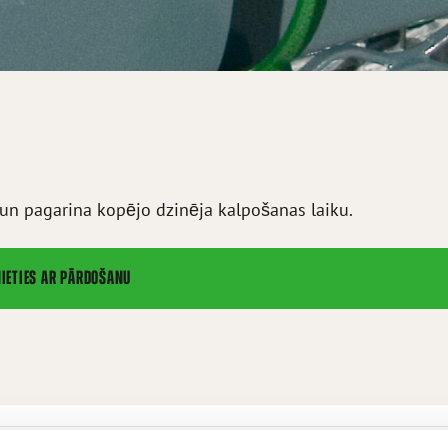
 un pagarina kopējo dzinēja kalpošanas laiku.
NIETIES AR PĀRDOŠANU