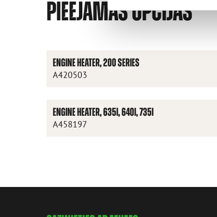
PIEEJAMĀS OPCIJAS
ENGINE HEATER, 200 SERIES
A420503
ENGINE HEATER, 635I, 640I, 735I
A458197