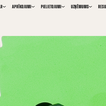
JI
APRĪKOJUMI
PIELIETOJUMI
UZŅĒMUMS
RESU