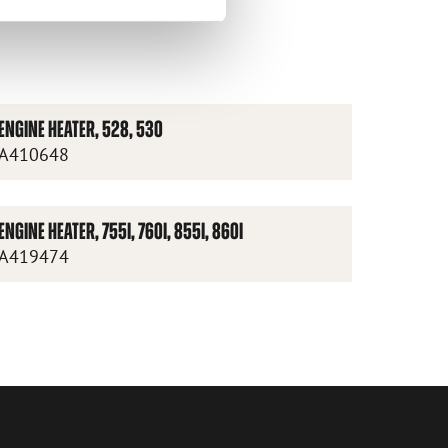
ENGINE HEATER, 528, 530
A410648
ENGINE HEATER, 755I, 760I, 855I, 860I
A419474