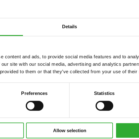
Details
e content and ads, to provide social media features and to analy
Nesaderīgs
Nesaderīgs
Nesaderīgs
Saderīgs
Saderīgs
Saderīgs
Saderīgs
Saderīgs
Saderīgs
Saderīgs
Saderīgs
Saderīgs
Saderīgs
 our site with our social media, advertising and analytics partn
 provided to them or that they’ve collected from your use of their
i
735
735i
745
750
755i
760i
845
850
855i
860i
e513
e527
e727
Preferences
Statistics
Allow selection