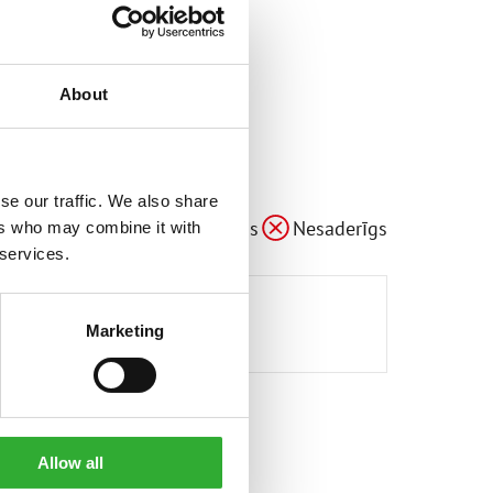
About
se our traffic. We also share
Saderīgs
Pielāgojams
Nesaderīgs
ers who may combine it with
 services.
Marketing
Allow all