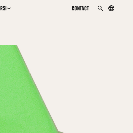
RSI
CONTACT
Country
MEKLĒT
menu