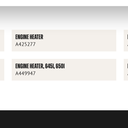
ENGINE HEATER
A425277
ENGINE HEATER, 645I, 650I
A449947