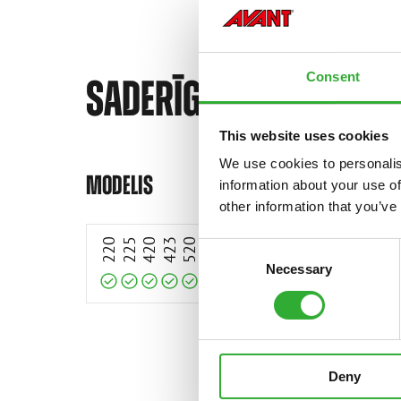
Consent
SADERĪGI MODEĻI
This website uses cookies
We use cookies to personalis
MODELIS
Saderīgs
Saderīgs
Saderīgs
Saderīgs
Saderīgs
Saderīgs
Saderīgs
Saderīgs
Saderīgs
Saderīgs
Saderīgs
Saderīgs
Saderīgs
Saderīgs
Saderīgs
information about your use of
other information that you’ve
220
225
420
423
520
523
528
530
630
635
635i
640
640i
645i
650
Consent
Necessary
Selection
Deny