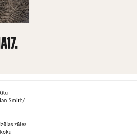
A17.
būtu
ian Smith/
zējas zāles
 koku