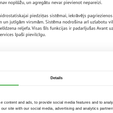
av noplūžu, un agregātu nevar pievienot nepareizi.
hidrostatiskajai piedziņas sistēmai, iekrāvējs pagriezienos
m un jutīgām virsmām. Sistēma nodrošina arī uzlabotu vil
elīdzena reljefa. Visas šīs funkcijas ir padarījušas Avan
ervices īpaši pievilcīgu.
ĀM MAŠĪNĀM IZVĒRSTA UZŅĒMĒJDARB
ras sākumā Adrians Smits specializējās zemes kopšanā un
Details
vu klientu mājputnu saimniecībās. Kad lielāks uzņēmums
 uzņēmējdarbību, Adrians ieguva daudz vairāk darba. Izvā
no mājputnu nojumēm ar kompaktu traktoru ar palešu za
viņš saprata, ka tā nav šādam darbam ideāli piemērota m
e content and ads, to provide social media features and to analy
 our site with our social media, advertising and analytics partn