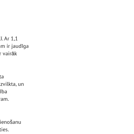
. Ar 1,1
am ir jaudīga
r vairāk
ta
zvilkta, un
mība
ram.
vienošanu
ies.