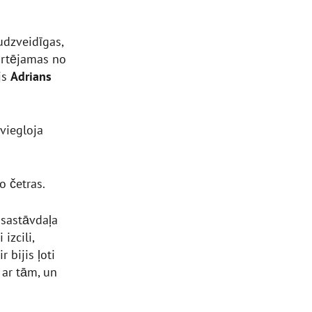
udzveidīgas,
ortējamas no
js
Adrians
viegloja
o četras.
 sastāvdaļa
izcili,
bijis ļoti
ā ar tām, un