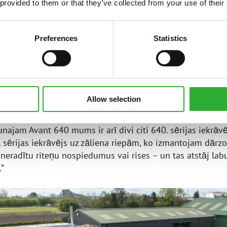
dzējis Avant darbībā, nodomāju, ka tā potenciāli varētu 
 provided to them or that they’ve collected from your use of their
rītu darbu daudz efektīvāk un būtu lielisks instruments
i šaurās telpās nojumēs.”
Preferences
Statistics
šīnu iegādes Adrians sāka tās arvien vairāk izmantot ne 
imniecībās, bet arī zemes darbu veikšanā, kā arī koku un
Avant iekrāvēji ir pierādījuši savu daudzveidību, pateicot
m palīgierīcēm, tādām kā sakņu satvērējs, padeves virzīt
Allow selection
, pļaujmašīnas, slotas un kausi.
unajam Avant 640 mums ir arī divi citi 640. sērijas iekrāvē
 sērijas iekrāvējs uz zāliena riepām, ko izmantojam dārz
i neradītu riteņu nospiedumus vai rises – un tas atstāj lab
.”