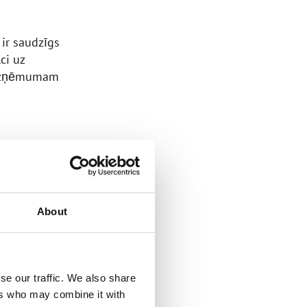
 ir saudzīgs
ci uz
t uzņēmumam
ĪBA
 zāles
About
 iegādājās
cot visu
riem
ašīna.
se our traffic. We also share
ers who may combine it with