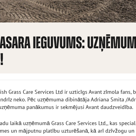
VASARA IEGUVUMS: UZŅĒMUM
!
itish Grass Care Services Ltd ir uzticīgs Avant zīmola fans, 
andrīz neko. Pēc uzņēmuma dibinātāja Adriana Smita /Adr
a uzņēmuma panākumus ir sekmējusi Avant daudzveidība.
du laikā uzņēmumā Grass Care Services Ltd,, kas speciali
emes un mājputnu platību uzturēšanā, kā arī dzīvžogu un