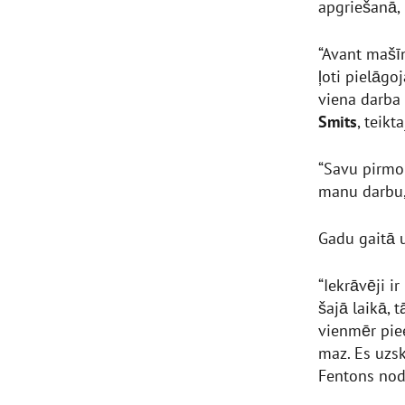
apgriešanā, 
“Avant mašī
ļoti pielāg
viena darba 
Smits
, teikt
“Savu pirmo 
manu darbu, 
Gadu gaitā 
“Iekrāvēji 
šajā laikā, t
vienmēr pie
maz. Es uzska
Fentons nodr