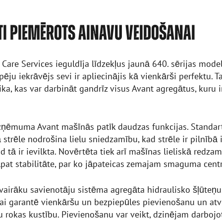
I PIEMĒROTS AINAVU VEIDOŠANAI
Care Services ieguldīja līdzekļus jaunā 640. sērijas modelī
pēju iekrāvējs sevi ir apliecinājis kā vienkārši perfektu. T
ika, kas var darbināt gandrīz visus Avant agregātus, kuru i
ņēmuma Avant mašīnās patīk daudzas funkcijas. Standar
 strēle nodrošina lielu sniedzamību, kad strēle ir pilnībā i
ad tā ir ievilkta. Novērtēta tiek arī mašīnas lieliskā redza
āpat stabilitāte, par ko jāpateicas zemajam smaguma cent
vairāku savienotāju sistēma agregāta hidraulisko šļūteņu
ai garantē vienkāršu un bezpiepūles pievienošanu un at
nu rokas kustību. Pievienošanu var veikt, dzinējam darbojot