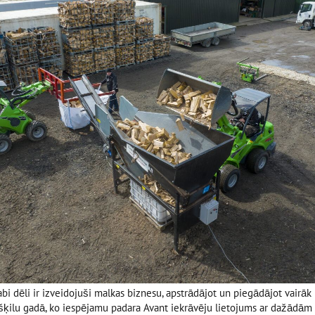
bi dēli ir izveidojuši malkas biznesu, apstrādājot un piegādājot vairā
šķilu gadā, ko iespējamu padara Avant iekrāvēju lietojums ar dažādām 