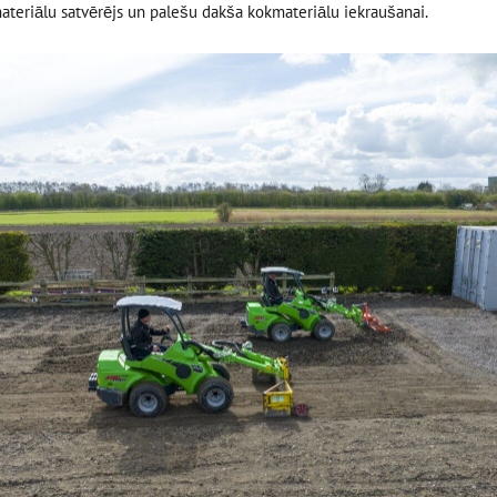
teriālu satvērējs un palešu dakša kokmateriālu iekraušanai.