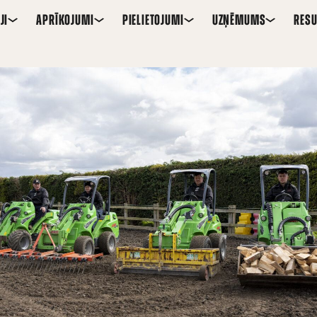
JI
APRĪKOJUMI
PIELIETOJUMI
UZŅĒMUMS
RESU