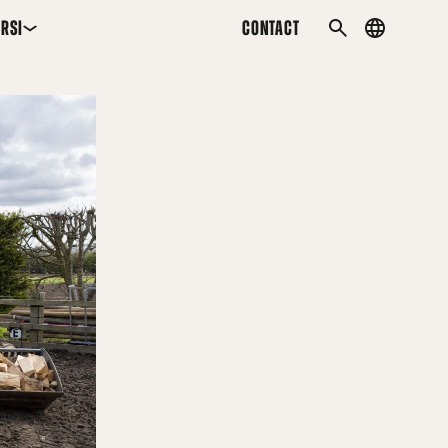
RSI
CONTACT
Country
MEKLĒT
menu