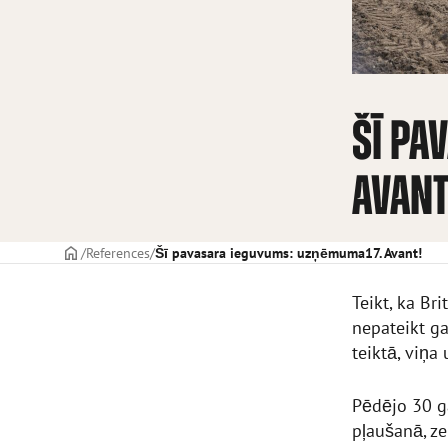
ŠĪ PA
AVANT
TITULLAPA
References
Šī pavasara ieguvums: uzņēmuma17. Avant!
Teikt, ka Br
nepateikt g
teiktā, viņ
Pēdējo 30 ga
pļaušanā, z