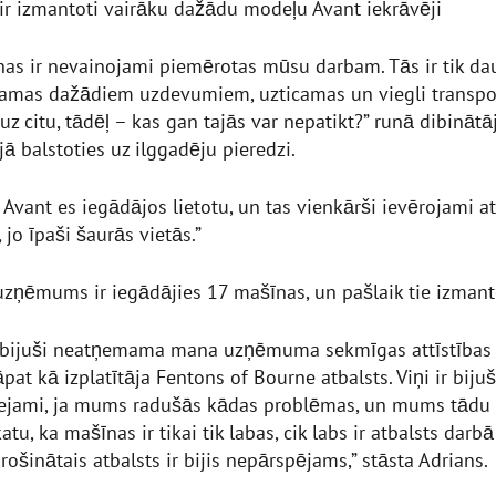
ir izmantoti vairāku dažādu modeļu Avant iekrāvēji
nas ir nevainojami piemērotas mūsu darbam. Tās ir tik da
ojamas dažādiem uzdevumiem, uzticamas un viegli transp
uz citu, tādēļ – kas gan tajās var nepatikt?” runā dibinātā
ajā balstoties uz ilggadēju pieredzi.
Avant es iegādājos lietotu, un tas vienkārši ievērojami at
jo īpaši šaurās vietās.”
uzņēmums ir iegādājies 17 mašīnas, un pašlaik tie izmant
ir bijuši neatņemama mana uzņēmuma sekmīgas attīstības
āpat kā izplatītāja Fentons of Bourne atbalsts. Viņi ir bijuši 
ejami, ja mums radušās kādas problēmas, un mums tādu ir 
tu, ka mašīnas ir tikai tik labas, cik labs ir atbalsts darb
ošinātais atbalsts ir bijis nepārspējams,” stāsta Adrians.