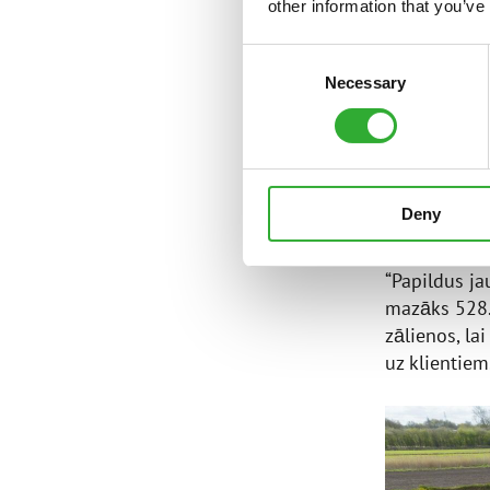
“Kad biju re
other information that you’ve
man. Tā pada
manevrēšana
Consent
Necessary
Selection
Pēc Avant ma
mājputnu sa
apgriešanā. 
neskaitāmajā
Deny
palešu dakša
“Papildus ja
mazāks 528.
zālienos, la
uz klientiem