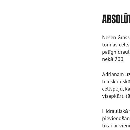
ABSOLŪT
Nesen Grass 
tonnas celts
palīghidraul
nekā 200.
Adrianam uz
teleskopiskā
celtspēju, k
visapkārt, t
Hidrauliskā 
pievienošan
tikai ar vie