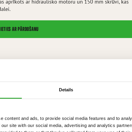
kas aprīkots ar hidraulisko motoru un 150 mm skrūvi, kas
alei.
NIETIES AR PĀRDOŠANU
 dispenser bucket right
Details
IJAS
e content and ads, to provide social media features and to analy
 our site with our social media, advertising and analytics partn