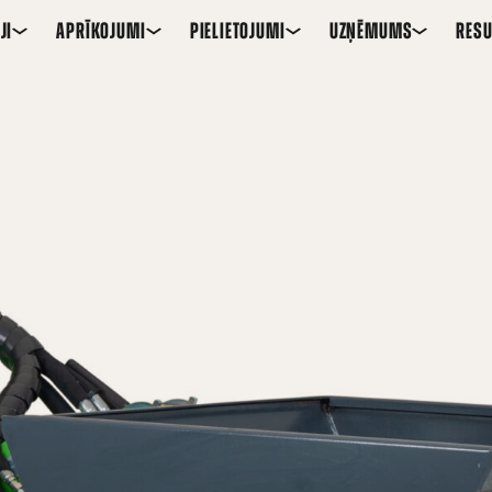
JI
APRĪKOJUMI
PIELIETOJUMI
UZŅĒMUMS
RESU