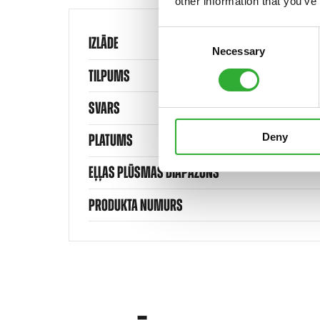
other information that you’ve
Consent
IZLĀDE
Necessary
Selection
TILPUMS
SVARS
Deny
PLATUMS
EĻĻAS PLŪSMAS DIAPAZONS
PRODUKTA NUMURS