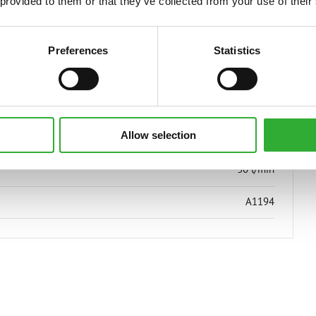
 provided to them or that they’ve collected from your use of their
Pa labi
Preferences
Statistics
300 l
90 kg
Allow selection
1100 mm
30 l/min
A1194