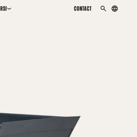
RSI
CONTACT
Country
MEKLĒT
menu