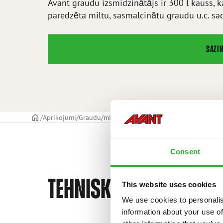
Avant graudu izsmidzinātājs ir 300 l kauss, 
paredzēta miltu, sasmalcinātu graudu u.c. sad
SAZI
TITULLAPA
Aprikojumi
Graudu/miltu izsmidzinātāja kauss
Grain/flour
Consent
TEHNISKĀS SPECIFIKĀC
This website uses cookies
We use cookies to personalis
information about your use of