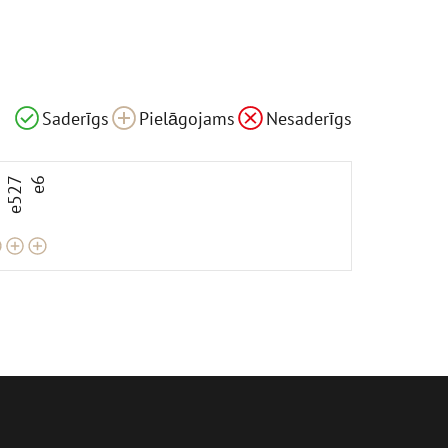
ms
Pielāgojams
Pielāgojams
Saderīgs
Pielāgojams
Nesaderīgs
3
e527
e6