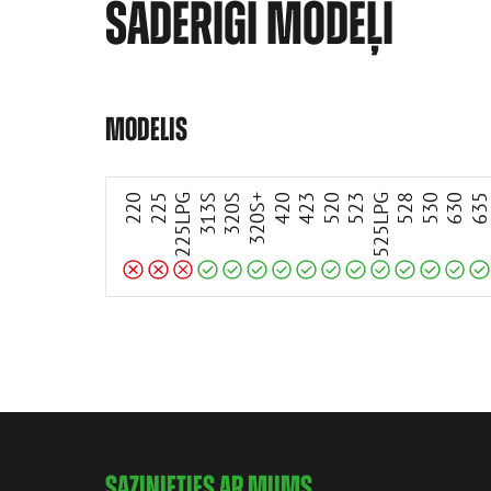
SADERĪGI MODEĻI
Nesaderīgs
Nesaderīgs
Nesaderīgs
MODELIS
Saderīgs
Saderīgs
Saderīgs
Saderīgs
Saderīgs
Saderīgs
Saderīgs
Saderīgs
Saderīgs
Saderīgs
Saderīgs
Saderīgs
220
225
225LPG
313S
320S
320S+
420
423
520
523
525LPG
528
530
630
63
SAZINIETIES AR MUMS