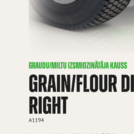
GRAUDU/MILTU IZSMIDZINĀTĀJA KAUSS
GRAIN/FLOUR D
RIGHT
A1194