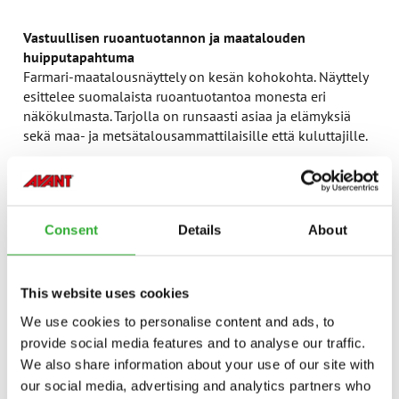
Vastuullisen ruoantuotannon ja maatalouden
huipputapahtuma
Farmari-maatalousnäyttely on kesän kohokohta. Näyttely
esittelee suomalaista ruoantuotantoa monesta eri
näkökulmasta. Tarjolla on runsaasti asiaa ja elämyksiä
sekä maa- ja metsätalousammattilaisille että kuluttajille.
Farmari on täynnä ideoita ja ratkaisuja maatalouteen ja
maaseutuyrittämiseen. Tapahtumassa tuottajat ja
kuluttajat kohtaavat yhteisen asian äärellä.
Consent
Details
About
Monipuolinen alue, paljon nähtävää ja koettavaa
Alueelle rakentuu monipuolinen näyttelyalue, jossa on
This website uses cookies
esillä mm.
We use cookies to personalise content and ads, to
vastuullinen kotieläintuotanto, kotieläinkenttä
provide social media features and to analyse our traffic.
eläimineen ja tapahtumakehineen,
We also share information about your use of our site with
tehokkuutta tuovat ja työtä helpottavat
our social media, advertising and analytics partners who
maatalouskoneet ja -laitteet,