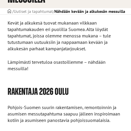
ETUSIVU
Uutiset ja tapahtumat
Nähdään kevään ja alkukesän messuilla
Kevät ja alkukesä tuovat mukanaan vilkkaan
tapahtumakauden eri puolilla Suomea. Alta löydät
tapahtumat, joissa olemme menossa mukana – tule
tutustumaan uutuuksiin ja nappaamaan kevään ja
alkukesän parhaat kampanjatarjoukset.
Lämpimästi tervetuloa osastoillemme – nähdään
messuilla!
RAKENTAJA 2026 OULU
Pohjois-Suomen suurin rakentamisen, remontoinnin ja
asumisen messutapahtuma saapuu jälleen inspiroimaan
kotiin ja asumiseen panostavia pohjoissuomalaisia.