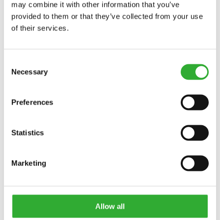
may combine it with other information that you’ve
metsätalous ja energiantuotanto, nykyaikaisen
provided to them or that they’ve collected from your use
metsänhoidon uusimmat koneet ja laitteet sekä
of their services.
palveluita, koulutusta ja osaamista tarjoavat
osastot sisä- ja ulkoalueilla.
Consent
AIKA:
Necessary
Selection
to – la 25. – 27.6.2026
PAIKKA:
Kalajoen lentokenttä
Preferences
AVOINNA:
Torstai klo 10-18
Perjantai klo 10-18
Statistics
Lauantai klo 10-17
Marketing
TUTUSTU TAPAHTUMAAN – FARMARI-
MAATALOUSNÄYTTELY
Allow all