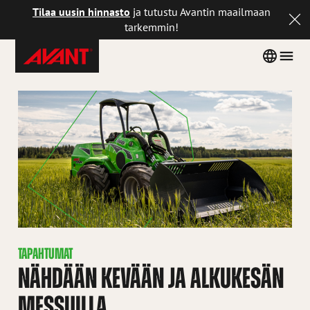
Tilaa uusin hinnasto
ja tutustu Avantin maailmaan
tarkemmin!
Avant
Siirry
Country
Men
Tecno
sisältöön
menu
Finland
TAPAHTUMAT
NÄHDÄÄN KEVÄÄN JA ALKUKESÄN
MESSUILLA