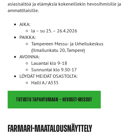
asiasisältöä ja elämyksiä kokeneillekin hevosihmisille ja
ammattilaisille.
AIKA:
la – su 25. – 26.4.2026
PAIKKA:
Tampereen Messu- ja Urheilukeskus
(Ilmailunkatu 20, Tampere)
AVOINNA:
Lauantai klo 9-18
Sunnuntai klo 9.30-17
LÖYDÄT MEIDÄT OSASTOLTA:
Halli A / A535
TUTUSTU TAPAHTUMAAN – HEVOSET-MESSUT
FARMARI-MAATALOUSNÄYTTELY