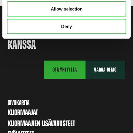
Allow selection
OTA YHTEYTTÄ
Deny
ALOITA MATKASI AVANTIN
KANSSA
OTA YHTEYTTÄ
VARAA DEMO
SIVUKARTTA
KUORMAAJAT
KUORMAAJIEN LISÄVARUSTEET