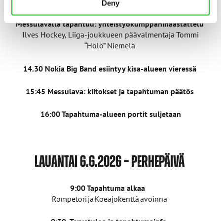
Deny
14:00
Messulavalla tapahtuu: yhteistyökumppanihaastattelu
Ilves Hockey, Liiga-joukkueen päävalmentaja Tommi
“Hölö” Niemelä
14.30 Nokia Big Band esiintyy kisa-alueen vieressä
15:45 Messulava: kiitokset ja tapahtuman päätös​
16:00 Tapahtuma-alueen portit suljetaan
LAUANTAI 6.6.2026 – PERHEPÄIVÄ
9:00 Tapahtuma alkaa
Rompetori ja Koeajokenttä avoinna​