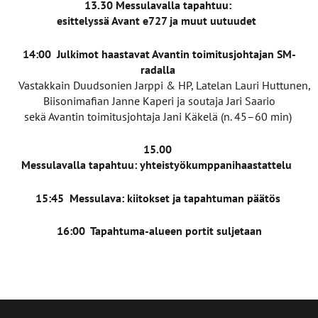
13.30 Messulavalla tapahtuu:
esittelyssä Avant e727 ja muut uutuudet
14:00 Julkimot haastavat Avantin toimitusjohtajan SM-
radalla
Vastakkain Duudsonien Jarppi & HP, Latelan Lauri Huttunen,
Biisonimafian Janne Kaperi ja soutaja Jari Saario
sekä Avantin toimitusjohtaja Jani Käkelä (n. 45–60 min)
15.00
Messulavalla tapahtuu: yhteistyökumppanihaastattelu
15:45 Messulava: kiitokset ja tapahtuman päätös​
16:00 Tapahtuma-alueen portit suljetaan