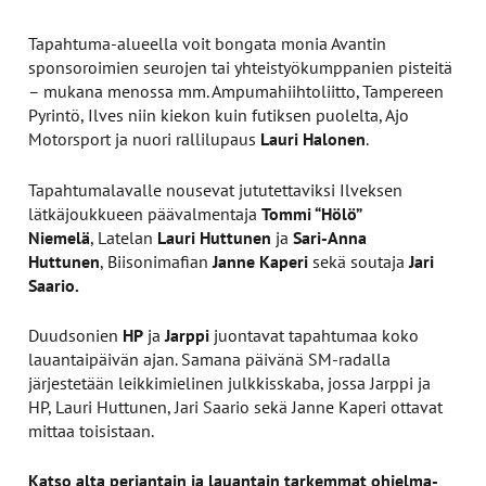
Tapahtuma-alueella voit bongata monia Avantin
sponsoroimien seurojen tai yhteistyökumppanien pisteitä
– mukana menossa mm. Ampumahiihtoliitto, Tampereen
Pyrintö, Ilves niin kiekon kuin futiksen puolelta, Ajo
Motorsport ja nuori rallilupaus
Lauri Halonen
.
Tapahtumalavalle nousevat jututettaviksi Ilveksen
lätkäjoukkueen päävalmentaja
Tommi “Hölö”
Niemelä
, Latelan
Lauri Huttunen
ja
Sari-Anna
Huttunen
, Biisonimafian
Janne Kaperi
sekä soutaja
Jari
Saario.
Duudsonien
HP
ja
Jarppi
juontavat tapahtumaa koko
lauantaipäivän ajan. Samana päivänä SM-radalla
järjestetään leikkimielinen julkkisskaba, jossa Jarppi ja
HP, Lauri Huttunen, Jari Saario sekä Janne Kaperi ottavat
mittaa toisistaan.
Katso alta perjantain ja lauantain tarkemmat ohjelma-