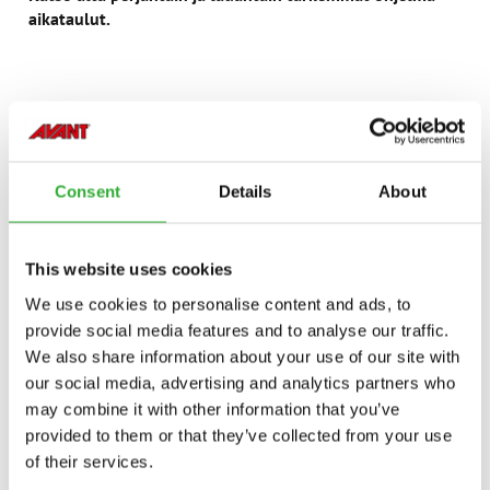
aikataulut.
Consent
Details
About
PERJANTAI 5.6.2026 – AMMATTILAISPÄIVÄ
9:00 Tapahtuma alkaa
This website uses cookies
Rompetori ja Koeajokenttä avoinna​
We use cookies to personalise content and ads, to
provide social media features and to analyse our traffic.
9:30 Tervetuloa ja tapahtumainfo
We also share information about your use of our site with
our social media, advertising and analytics partners who
10:00 Messulavalla tapahtuu:
may combine it with other information that you’ve
esittelyssä Avant e727 ja muut uutuudet
provided to them or that they’ve collected from your use
Tehdaskierrokset starttaavat
Avantilla ajon SM-kisat, Pirkanmaan karsinta klo 10–13
of their services.
Ruokatarjoilu alkaa