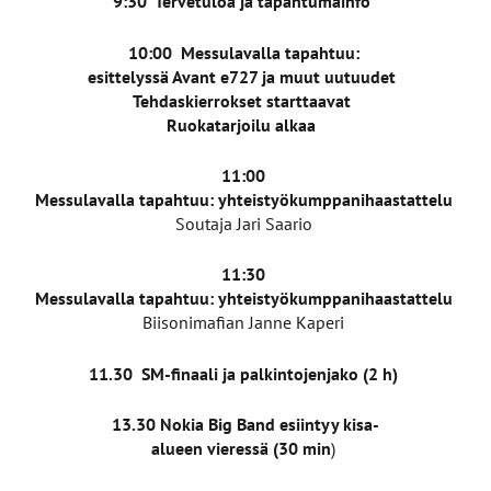
9:30 Tervetuloa ja tapahtumainfo
10:00 Messulavalla tapahtuu:
esittelyssä Avant e727 ja muut uutuudet
Tehdaskierrokset starttaavat
Ruokatarjoilu alkaa
11:00
Messulavalla tapahtuu: yhteistyökumppanihaastattelu
Soutaja Jari Saario
11:30
Messulavalla tapahtuu: yhteistyökumppanihaastattelu
Biisonimafian Janne Kaperi
11.30 SM-finaali ja palkintojenjako (2 h)
13.30 Nokia Big Band esiintyy kisa-
alueen vieressä (30 min
)