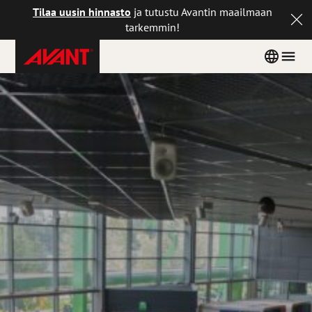
Tilaa uusin hinnasto
ja tutustu Avantin maailmaan
tarkemmin!
Avant
Siirry
Country
Men
Tecno
sisältöön
menu
Finland