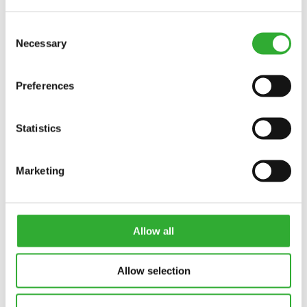
11:00 Messulavalla tapahtuu: asiakkaan puheenvuoro,
Consent
Necessary
viherrakentaminen
Selection
VRJ Länsi-Suomi / toimitusjohtaja Henrik Bos
Preferences
12:00 Messulavalla tapahtuu:
yhteistyökumppanihaastattelut
Soutaja Jari Saario
Statistics
12:30 Messulavalla tapahtuu:
esittelyssä Avant e727 ja muut uutuudet
Marketing
13:00 Messulavalla tapahtuu: asiakkaan puheenvuoro,
konevuokraus
Renta Oy / tekninen päällikkö Mika Heikkilä
Allow all
13:30
Allow selection
Messulavalla tapahtuu: yhteistyökumppanihaastattelut
Latelan Lauri Huttunen & Sari-Anna Huttunen