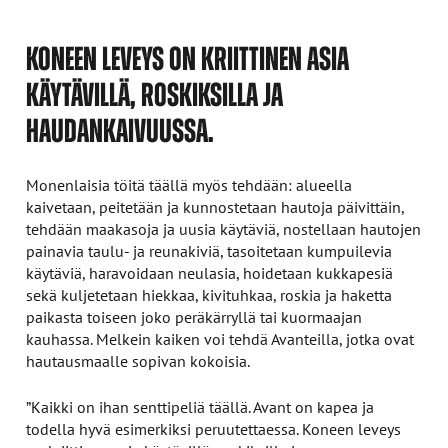
KONEEN LEVEYS ON KRIITTINEN ASIA
KÄYTÄVILLÄ, ROSKIKSILLA JA
HAUDANKAIVUUSSA.
Monenlaisia töitä täällä myös tehdään: alueella
kaivetaan, peitetään ja kunnostetaan hautoja päivittäin,
tehdään maakasoja ja uusia käytäviä, nostellaan hautojen
painavia taulu- ja reunakiviä, tasoitetaan kumpuilevia
käytäviä, haravoidaan neulasia, hoidetaan kukkapesiä
sekä kuljetetaan hiekkaa, kivituhkaa, roskia ja haketta
paikasta toiseen joko peräkärryllä tai kuormaajan
kauhassa. Melkein kaiken voi tehdä Avanteilla, jotka ovat
hautausmaalle sopivan kokoisia.
”Kaikki on ihan senttipeliä täällä. Avant on kapea ja
todella hyvä esimerkiksi peruutettaessa. Koneen leveys