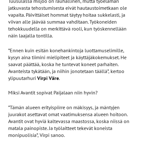
Tuusulassa miljöö on rauhallinen, mutta työelämän
jatkuvasta tehostumisesta eivät hautaustoimetkaan ole
vapaita. Päivittäiset hommat täytyy hoitaa sukkelasti, ja
viivan alle jäävää summaa vahditaan. Työkoneiden
tehokkuudella on merkittävä rooli, kun työskennellään
näin laajalla tontilla.
”Ennen kuin esitän konehankintoja luottamuselimille,
kysyn aina tiimini mielipiteet ja käyttäjäkokemukset. He
saavat päättää, koska he tuntevat koneet parhaiten.
Avanteista tykätään, ja niihin jonotetaan täällä”, kertoo
ylipuutarhuri
Virpi Väre
.
Miksi Avantit sopivat Paijalaan niin hyvin?
”Tämän alueen erityispiirre on mäkisyys, ja mäntyjen
juurakot asettavat omat vaatimuksensa alueen hoitoon.
Avantit ovat hyviä kaltevassa maastossa, koska niissä on
matala painopiste. Ja työlaitteet tekevät koneista
monipuolisia”, Virpi sanoo.