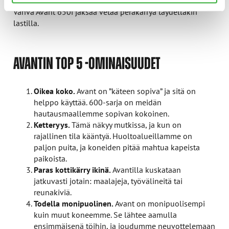
Vahva Avant 650i jaksaa vetää peräkärryä täydelläkin
lastilla.
AVANTIN TOP 5 -OMINAISUUDET
Oikea koko.
Avant on ”käteen sopiva” ja sitä on
helppo käyttää. 600-sarja on meidän
hautausmaallemme sopivan kokoinen.
Ketteryys.
Tämä näkyy mutkissa, ja kun on
rajallinen tila kääntyä. Huoltoalueillamme on
paljon puita, ja koneiden pitää mahtua kapeista
paikoista.
Paras kottikärry ikinä.
Avantilla kuskataan
jatkuvasti jotain: maalajeja, työvälineitä tai
reunakiviä.
Todella monipuolinen.
Avant on monipuolisempi
kuin muut koneemme. Se lähtee aamulla
ensimmäisenä töihin, ja joudumme neuvottelemaan