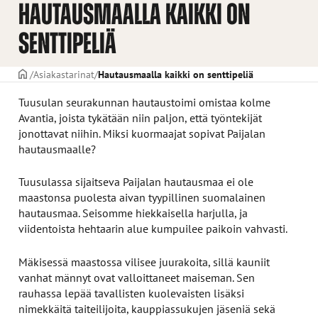
HAUTAUSMAALLA KAIKKI ON
SENTTIPELIÄ
ETUSIVU
Asiakastarinat
Hautausmaalla kaikki on senttipeliä
Tuusulan seurakunnan hautaustoimi omistaa kolme
Avantia, joista tykätään niin paljon, että työntekijät
jonottavat niihin. Miksi kuormaajat sopivat Paijalan
hautausmaalle?
Tuusulassa sijaitseva Paijalan hautausmaa ei ole
maastonsa puolesta aivan tyypillinen suomalainen
hautausmaa. Seisomme hiekkaisella harjulla, ja
viidentoista hehtaarin alue kumpuilee paikoin vahvasti.
Mäkisessä maastossa vilisee juurakoita, sillä kauniit
vanhat männyt ovat valloittaneet maiseman. Sen
rauhassa lepää tavallisten kuolevaisten lisäksi
nimekkäitä taiteilijoita, kauppiassukujen jäseniä sekä