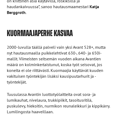
on kriittinen asia käytävillä, roskiksilla ja
haudankaivuussa”, sanoo hautausmaamestari
Katja
Berggroth
.
KUORMAAJAPERHE KASVAA
2000-luvulla täällä palveli vain yksi Avant 528+, mutta
nyt hautausmaalla puikkelehtivat 630-, 640- ja 650i-
mallit. Viimeisten seitsemän vuoden aikana Avantien
määrä on kolminkertaistunut, koska työt seisovat, jos
koneita ei ole riittävästi. Kuormaajia käyttävät kuuden
vakituisen työntekijän lisäksi kausipuutarhurit ja -
työntekijät.
Tuusulassa Avantin luottotyölaitteita ovat sora- ja
lumikauhat, nivelaura, trukkipiikit, tasoitusritilä,
puskulevy, hiekoitin, nurmikon reunaleikkuri ja kippikärry.
Lumilingosta haaveillaan.