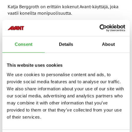
Katja Berggroth on erittäin kokenut Avant-käyttäjä, joka
vaatii koneilta monipuolisuutta.
”Meidän arjessa painaa myös työlaitteen vaihtamisen
helppous. Jos joudut puljaamaan aurasta hiekottimeen ja
käyttämään sovittimia, homma menee hankalaksi.”
Consent
Details
About
Katja toteaa, että kalusto on hyvä nyt, joten miksi lähteä
monimutkaistamaan asioita.
This website uses cookies
”Jos sinä olisit täällä töissä, niin sinäkin haluaisit
We use cookies to personalise content and ads, to
Avantin!”
provide social media features and to analyse our traffic.
We also share information about your use of our site with
”Henkilöstön mielipide Avanteista on erittäin yhtenäinen
our social media, advertising and analytics partners who
ja positiivinen. Kuuntelen sitä”, kertoo konevalinnoista
may combine it with other information that you’ve
vastaava ylipuutarhuri Virpi Väre. Vieressä työnjohtaja
provided to them or that they’ve collected from your use
Heini Tarsa.
of their services.
Hautausmaamestari Katja Berggroth tasoittaa käytävää