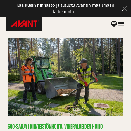
Tilaa uusin hinnasto
ja tutustu Avantin maailmaan
tarkemmin!
Avant
Siirry
Country
Men
Tecno
sisältöön
menu
Finland
600-SARJA
|
KIINTEISTÖNHOITO, VIHERALUEIDEN HOITO