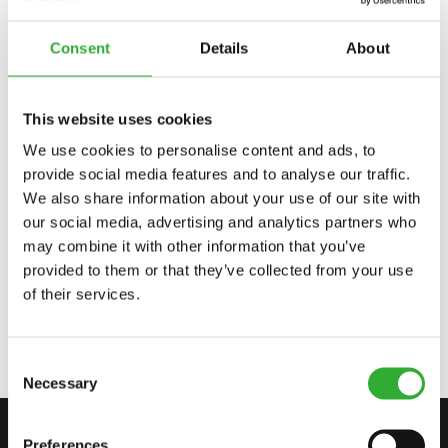
Incompatível
Incompatível
Adaptável
Adaptável
Adaptável
220
225
423
523
528
530
635
635i
640
640i
645i
650i
735i
745
750
755i
760i
845
Consent
Details
About
850
855i
860i
e513
e527
This website uses cookies
We use cookies to personalise content and ads, to
provide social media features and to analyse our traffic.
OPCIONAIS DISPONÍVEIS
We also share information about your use of our site with
our social media, advertising and analytics partners who
may combine it with other information that you’ve
provided to them or that they’ve collected from your use
JOYSTICK 8 FUNCTIONS, 635I, 640I
of their services.
A449938
Consent
Necessary
Selection
FALE CONOSCO
Preferences