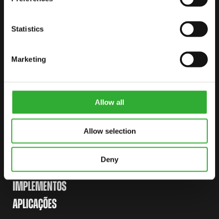
INICIE SUA JORNADA COM A
Statistics
AVANT
Marketing
ENCONTRE UM REVENDEDOR
FALE CONOSCO
Allow all
Allow selection
SITEMAP
CARREGADEIRAS
Deny
OPCIONAIS
IMPLEMENTOS
APLICAÇÕES