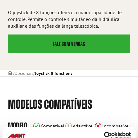
O joystick de 8 funções oferece a maior capacidade de
controle. Permite o controle simultâneo da hidráulica
auxiliar e das funções da lança telescópica.
FALE COM VENDAS
CAPA
Opcionais
Joystick 8 functions
MODELOS COMPATÍVEIS
Incompatível
Incompatível
Incompatível
Incompatível
Incompatível
Incompatível
Compatível
Compatível
Compatível
Compatível
Adaptável
Adaptável
Adaptável
Adaptável
Adaptável
Adaptável
Adaptável
Adaptável
MODELO
Compatível
Adaptável
Incompatível