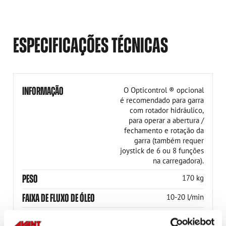
ESPECIFICAÇÕES TÉCNICAS
INFORMAÇÃO
O Opticontrol ® opcional
é recomendado para garra
com rotador hidráulico,
para operar a abertura /
fechamento e rotação da
garra (também requer
joystick de 6 ou 8 funções
na carregadora).
PESO
170 kg
FAIXA DE FLUXO DE ÓLEO
10-20 l/min
CARGA MÁX.
1300 kg