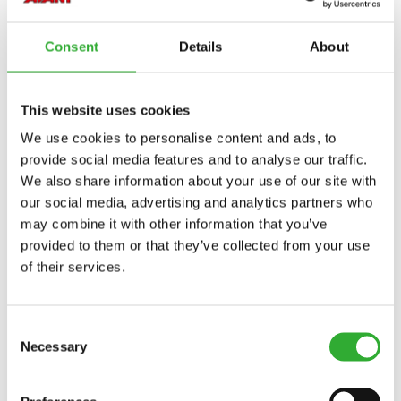
ÁREA DE FIXAÇÃO
0.16 m2
Consent
Details
About
ÁREA DE FIXAÇÃO
1.7 ft2
DIÂMETRO DE ABERTURA DA
1223 mm
GARRA MÁX.
This website uses cookies
We use cookies to personalise content and ads, to
NÚMERO DO PRODUTO
A462524
provide social media features and to analyse our traffic.
We also share information about your use of our site with
our social media, advertising and analytics partners who
may combine it with other information that you’ve
provided to them or that they’ve collected from your use
of their services.
OPCIONAIS DISPONÍVEIS
Consent
Necessary
Selection
GENERAL BUCKET KIT
A481528