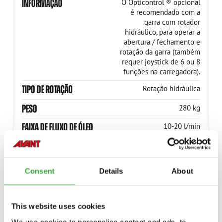
INFORMAÇÃO
O Opticontrol ® opcional
é recomendado com a
garra com rotador
hidráulico, para operar a
abertura / fechamento e
rotação da garra (também
requer joystick de 6 ou 8
funções na carregadora).
TIPO DE ROTAÇÃO
Rotação hidráulica
PESO
280 kg
FAIXA DE FLUXO DE ÓLEO
10-20 l/min
CARGA MÁX.
1800 kg
ÁREA DE FIXAÇÃO
0.2 m2
Consent
Details
About
ÁREA DE FIXAÇÃO
2.2 ft2
DIÂMETRO DE ABERTURA DA
1340 mm
This website uses cookies
GARRA MÁX.
We use cookies to personalise content and ads, to