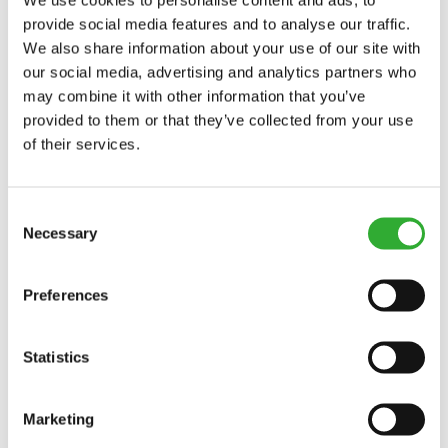
NÚMERO DO PRODUTO
A438973
provide social media features and to analyse our traffic.
We also share information about your use of our site with
our social media, advertising and analytics partners who
may combine it with other information that you’ve
provided to them or that they’ve collected from your use
of their services.
MODELOS COMPATÍVEIS
Consent
Incompatível
Incompatível
Incompatível
Incompatível
Incompatível
Incompatível
Necessary
Selection
Adaptável
Adaptável
Adaptável
Adaptável
Adaptável
Adaptável
Adaptável
Adaptável
Adaptável
Adaptável
Adaptável
Adaptável
MODELO
Compatível
Adaptável
Incompatível
Preferences
Compatível
Compatível
Compatível
Compatível
Compatível
Compatível
Compatível
Compatível
Compatível
Compatível
220
225
225LPG
313S
320S
320S+
420
423
520
523
525LPG
528
530
630
635
635i
640
640i
Adaptável
Adaptável
Adaptável
Adaptável
Adaptável
Adaptável
Adaptável
Adaptável
Statistics
Adaptável
645i
650i
735
735i
745
750
755i
760i
845
850
855i
860i
R20
R28
R35
e5
e513
e527
Marketing
e6