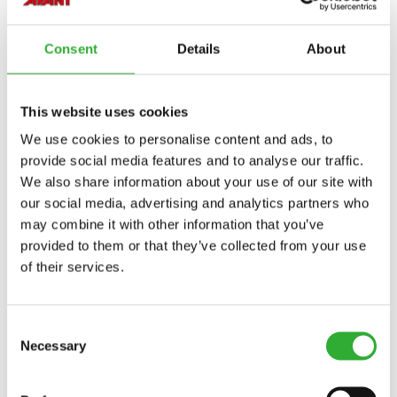
Consent
Details
About
MODELOS COMPATÍVEIS
This website uses cookies
We use cookies to personalise content and ads, to
Incompatível
Incompatível
Incompatível
Incompatível
Incompatível
Incompatível
Compatível
Compatível
Compatível
Compatível
Compatível
Compatível
Compatível
Compatível
Compatível
Compatível
provide social media features and to analyse our traffic.
Adaptável
Adaptável
MODELO
Compatível
Adaptável
Incompatível
We also share information about your use of our site with
our social media, advertising and analytics partners who
Compatível
Compatível
Compatível
Compatível
Compatível
Compatível
Compatível
Compatível
Compatível
Compatível
Compatível
Compatível
Compatível
Compatível
Compatível
Compatível
Compatível
Compatível
may combine it with other information that you’ve
220
225
225LPG
313S
320S
320S+
420
423
520
523
525LPG
528
530
630
635
635i
640
640i
provided to them or that they’ve collected from your use
of their services.
Compatível
645i
650i
735
735i
745
750
755i
760i
845
850
855i
860i
R20
R28
R35
e5
e513
e527
Consent
e6
Necessary
Selection