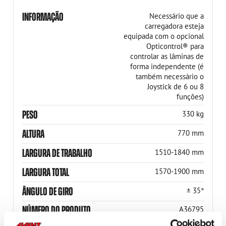
INFORMAÇÃO
Necessário que a
carregadora esteja
equipada com o opcional
Opticontrol® para
controlar as lâminas de
forma independente (é
também necessário o
Joystick de 6 ou 8
funções)
PESO
330 kg
ALTURA
770 mm
LARGURA DE TRABALHO
1510-1840 mm
LARGURA TOTAL
1570-1900 mm
ÂNGULO DE GIRO
± 35°
NÚMERO DO PRODUTO
A36795