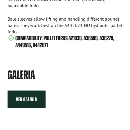
adjustable forks.
Bale sleeves allow lifting and handling different (round)
bales. They work best on the A442071 HD hydraulic pallet
forks.
COMPATIBILITY: PALLET FORKS A21039, A36589, A36279,
A449516, A442071
GALERIA
VER GALERIA