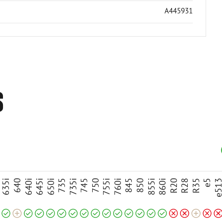
A445931
S
Incompatível
Incompatível
Incompatível
Incompatív
Compatível
Compatível
Compatível
Compatível
Compatível
Compatível
Compatível
Compatível
Compatível
Compatível
Compatível
Compatível
Compatível
Compatível
Adaptável
Adaptável
5
635i
640
640i
645i
650i
735
735i
745
750
755i
760i
845
850
855i
860i
R20
R28
R35
e5
e51