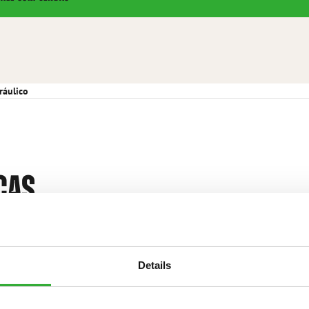
ráulico
CAS
Details
É necessário o sistema opcional Opticontrol® com
sistema de viragem hidráulico.