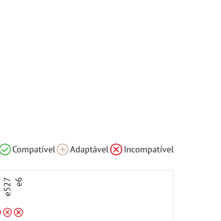
el
Incompatível
Incompatível
Compatível
Adaptável
Incompatível
3
e527
e6