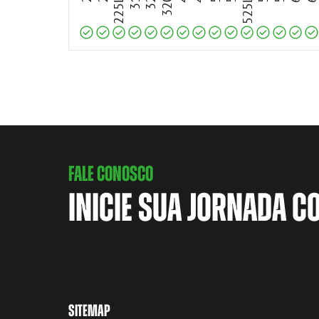
225LPG
525LPG
FALE CONOSCO
INICIE SUA JORNADA C
SITEMAP