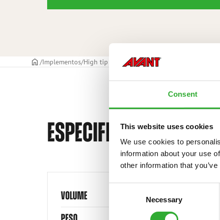
CAPA
Implementos
High tip bucket
Balde basculante alta 1050
Consent
ESPECIFICAÇÕES TÉCNI
This website uses cookies
We use cookies to personalis
information about your use of
other information that you’ve
Consent
VOLUME
Necessary
Selection
PESO