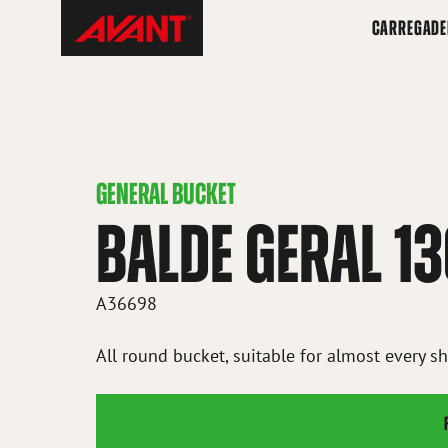
Skip
Avant
CARREGADE
to
Tecno
content
Brazil
GENERAL BUCKET
BALDE GERAL 
A36698
All round bucket, suitable for almost every s