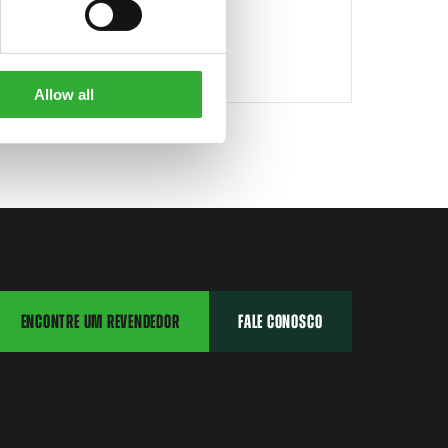
3
e527
e6
Allow all
ENCONTRE UM REVENDEDOR
FALE CONOSCO