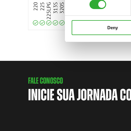
220
225
225LPG
313S
320S
320S+
420
423
520
523
525LPG
528
530
630
63
Deny
FALE CONOSCO
INICIE SUA JORNADA C