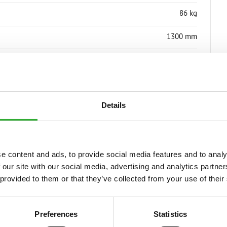
86 kg
1300 mm
A36698
Details
S
e content and ads, to provide social media features and to analy
 our site with our social media, advertising and analytics partn
 provided to them or that they’ve collected from your use of their
Incompatível
Incompatível
Incompatível
Incompatível
Compatível
Compatível
Compatível
Compatível
Compatível
Compatível
Compatível
Compatível
Compatível
Compatív
Adaptável
Adaptável
Adaptável
Adaptável
Adaptável
Adaptável
Preferences
Statistics