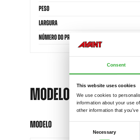
PESO
LARGURA
NÚMERO DO PRODUTO
Consent
This website uses cookies
MODELOS COMPATÍVEI
We use cookies to personalis
information about your use of
other information that you’ve
Compatível
Compatível
Compatível
Compatível
Compatível
Compatível
Compatível
Compatível
Compatível
Compatível
Compatível
Compatível
Compatível
Compatível
Compatível
MODELO
Consent
Necessary
Selection