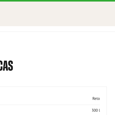
CAS
Reto
300 l