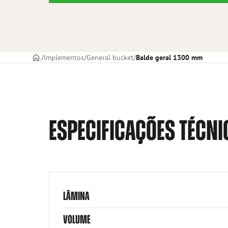
CAPA
Implementos
General bucket
Balde geral 1300 mm
ESPECIFICAÇÕES TÉCNI
LÂMINA
VOLUME