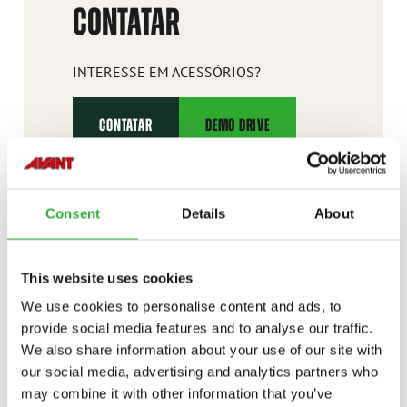
CONTATAR
INTERESSE EM ACESSÓRIOS?
CONTATAR
DEMO DRIVE
Consent
Details
About
OPÇÕES DE CARREGADOR
This website uses cookies
Personalize seu carregador Avant para coincidir suas
We use cookies to personalise content and ads, to
necessidades de trabalho e de conforto com uma
provide social media features and to analyse our traffic.
variedade de opções instaladas de fábrica. Desde
We also share information about your use of our site with
cabinas fechadas com aquecimento ou AC a kits de
our social media, advertising and analytics partners who
trânsito em estrada, hidráulica extra e
may combine it with other information that you’ve
funcionalidades de segurança como, por exemplo,