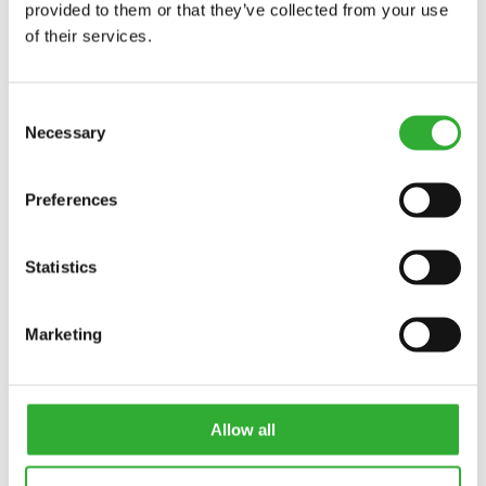
provided to them or that they’ve collected from your use
válvula antiderrapagem e suportes de amarração - as
opções Avant deixam que você construa a máquina
of their services.
perfeita para qualquer trabalho ou época.
Consent
Necessary
OPÇÕES
Selection
DE
CARREGADOR
Preferences
MANUAIS AVANT
Os manuais Avant são o recurso que você deve
Statistics
consultar para uma operação segura, eficiente e
adequada de carregadores e acessórios. Cada
manual inclui instruções detalhadas, diretrizes de
Marketing
manutenção e especificações técnicas para ajudar os
operadores e técnicos a tirar o máximo proveito de
suas máquinas, seja no uso diário, na solução de
problemas ou na manutenção de longo prazo.
Allow all