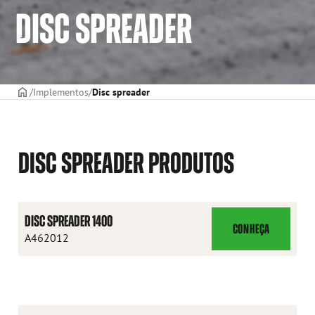
DISC SPREADER
CAPA
Implementos
Disc spreader
DISC SPREADER PRODUTOS
DISC SPREADER 1400
CONHEÇA
DISC
A462012
SPREADER
1400