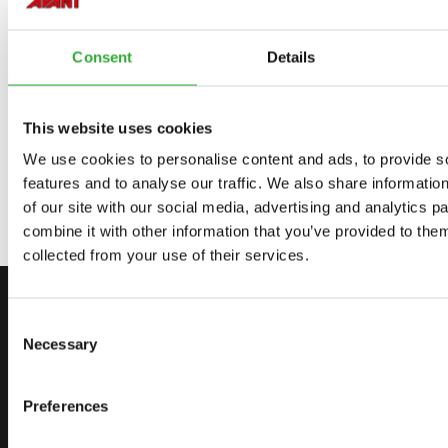
Consent
Details
OPCIONAIS DISPONÍVEIS
This website uses cookies
ESCOVA DE LÂMINA DE BORRACHA
We use cookies to personalise content and ads, to provide s
A436108
features and to analyse our traffic. We also share informatio
of our site with our social media, advertising and analytics 
combine it with other information that you’ve provided to them
collected from your use of their services.
FALE CONOSCO
Consent
INICIE SUA JORNADA COM A
Necessary
Selection
AVANT
Preferences