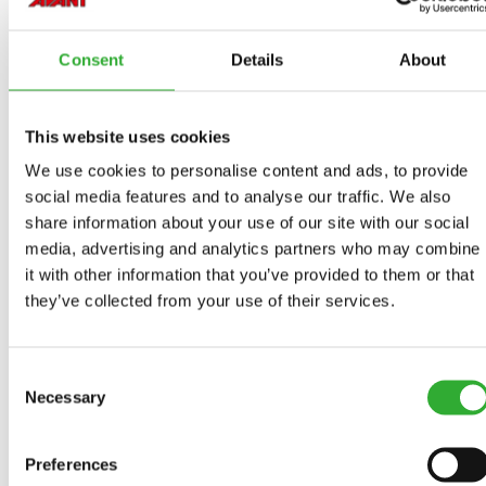
Incompatível
Incompatível
Incompatível
Incompatível
Compatível
Compatível
Compatível
Compatível
Compatível
Compatível
Compatível
Compatível
Compatível
Compatível
Compatível
Compatível
Compatível
Compatível
220
225
225LPG
313S
320S
320S+
420
423
520
523
525LPG
528
530
630
635
635i
640
640i
Consent
Details
About
Compatível
645i
650i
735
735i
745
750
755i
760i
845
850
855i
860i
R20
R28
R35
e5
e513
e527
This website uses cookies
We use cookies to personalise content and ads, to provide
e6
social media features and to analyse our traffic. We also
share information about your use of our site with our social
media, advertising and analytics partners who may combine
it with other information that you’ve provided to them or that
they’ve collected from your use of their services.
OPCIONAIS DISPONÍVEIS
Consent
Necessary
KIT DE MONTAGEM CAT1
Selection
A418980
Preferences