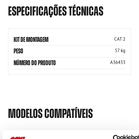
ESPECIFICAÇÕES TÉCNICAS
KIT DE MONTAGEM
CAT 2
PESO
57 kg
NÚMERO DO PRODUTO
A36433
MODELOS COMPATÍVEIS
Compatível
Compatível
Compatível
Compatível
Compatível
Compatível
Compatível
Compatível
Compatível
Compatível
Compatível
Compatível
Compatível
Compatível
Compatível
Compatível
Compatível
Compatível
MODELO
Compatível
Adaptável
Incompatível