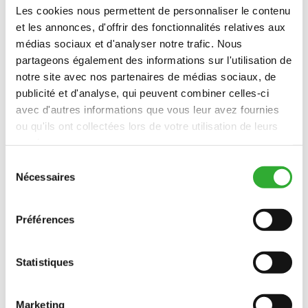
DIAMÈTRE D'OUVERTURE DU
Les cookies nous permettent de personnaliser le contenu
GRAPPIN MAX.
et les annonces, d'offrir des fonctionnalités relatives aux
RÉFÉRENCE
A438973
médias sociaux et d'analyser notre trafic. Nous
partageons également des informations sur l'utilisation de
notre site avec nos partenaires de médias sociaux, de
publicité et d'analyse, qui peuvent combiner celles-ci
avec d'autres informations que vous leur avez fournies
ou qu'ils ont collectées lors de votre utilisation de leurs
services.
MODÈLES COMPATIBLES
Sélection
Incompatible
Incompatible
Incompatible
Incompatible
Incompatible
Incompatible
Nécessaires
du
adaptable
adaptable
adaptable
adaptable
adaptable
adaptable
adaptable
adaptable
adaptable
adaptable
adaptable
adaptable
consentement
MODÈLE
compatible
adaptable
Incompatible
Préférences
compatible
compatible
compatible
compatible
compatible
compatible
compatible
compatible
compatible
compatible
220
225
225LPG
313S
320S
320S+
420
423
520
523
525LPG
528
530
630
635
635i
640
640i
adaptable
adaptable
adaptable
adaptable
adaptable
adaptable
adaptable
adaptable
Statistiques
adaptable
645i
650i
735
735i
745
750
755i
760i
845
850
855i
860i
R20
R28
R35
e5
e513
e527
Marketing