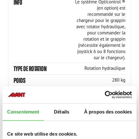
INFO
Le système Opticontrol ®
(en option) est
recommandé sur le
chargeur pour le grappin
avec rotator hydraulique,
pour commander la
rotation et le grappin
(nécessite également le
joystick 6 ou 8 fonctions
sur le chargeur).
TYPE DE ROTATION
Rotation hydraulique
POIDS
280 kg
DÉBIT HYDR.
10-20 l/min
CHARGE MAX.
1800 kg
Consentement
Détails
À propos des cookies
SUPERFICIE
0.2 m2
SURFACE DE PRÉHENSION
2.2 ft2
Ce site web utilise des cookies.
1340 mm