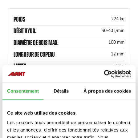
POIDS
224 kg
DÉBIT HYDR.
30-40 l/min
DIAMÈTRE DE BOIS MAX.
100 mm
LONGUEUR DE COPEAU
12 mm
LAMES
2 pcs
TAMBOUR DE DÉCHIQUETAGE
Hydraulic motor with
direct drive
Consentement
Détails
À propos des cookies
ROTATION DE LA GOULOTTE
180 degrees (can be
mounted to eject to the
right or to the left)
Ce site web utilise des cookies.
RÉFÉRENCE
A467241
Les cookies nous permettent de personnaliser le contenu
et les annonces, d'offrir des fonctionnalités relatives aux
médias sociaux et d'analyser notre trafic. Nous