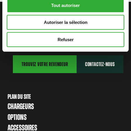
Tout autoriser
CONTACTEZ-NOUS
Autoriser la sélection
COMMENCEZ VOTRE AVENTURE
AVEC AVANT
Refuser
TROUVEZ VOTRE REVENDEUR
CONTACTEZ-NOUS
PLAN DU SITE
CHARGEURS
OPTIONS
ACCESSOIRES