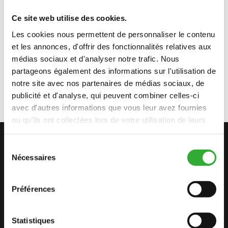
POIDS
185 kg
Ce site web utilise des cookies.
HAUTEUR
1400 mm
Les cookies nous permettent de personnaliser le contenu
et les annonces, d'offrir des fonctionnalités relatives aux
RÉFÉRENCE
G0252
médias sociaux et d'analyser notre trafic. Nous
partageons également des informations sur l'utilisation de
notre site avec nos partenaires de médias sociaux, de
publicité et d'analyse, qui peuvent combiner celles-ci
avec d'autres informations que vous leur avez fournies
ou qu'ils ont collectées lors de votre utilisation de leurs
services.
CONTACTEZ-NOUS
Sélection
Nécessaires
du
COMMENCEZ VOTRE AVENTURE
consentement
AVEC AVANT
Préférences
Statistiques