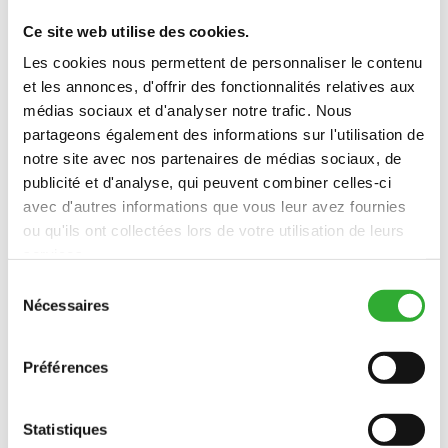
Ce site web utilise des cookies.
Les cookies nous permettent de personnaliser le contenu
et les annonces, d'offrir des fonctionnalités relatives aux
MODÈLES COMPATIBLES
médias sociaux et d'analyser notre trafic. Nous
partageons également des informations sur l'utilisation de
Incompatible
Incompatible
Incompatible
Incompatible
Incompatible
Incompatible
Incompatible
Incompatible
Incompatible
Incompatible
Incompatible
Incompatible
Incompatible
Incompatible
compatible
compatible
compatible
compatible
notre site avec nos partenaires de médias sociaux, de
MODÈLE
compatible
adaptable
Incompatible
publicité et d'analyse, qui peuvent combiner celles-ci
avec d'autres informations que vous leur avez fournies
Incompatible
Incompatible
Incompatible
Incompatible
Incompatible
Incompatible
ou qu'ils ont collectées lors de votre utilisation de leurs
compatible
compatible
compatible
compatible
compatible
compatible
compatible
compatible
compatible
compatible
compatible
compatible
220
225
225LPG
313S
320S
320S+
420
423
520
523
525LPG
528
530
630
635
635i
640
640i
services.
Incompatible
Sélection
Nécessaires
645i
650i
735
735i
745
750
755i
760i
845
850
855i
860i
R20
R28
R35
e5
e513
e527
du
consentement
e6
Préférences
Statistiques