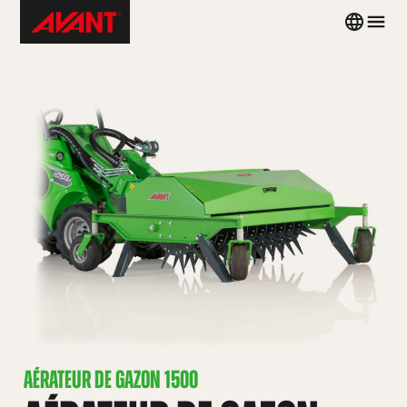
Skip
Avant
Country
Men
to
Tecno
menu
content
France
AÉRATEUR DE GAZON 1500