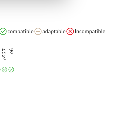
le
compatible
compatible
compatible
adaptable
Incompatible
3
e527
e6