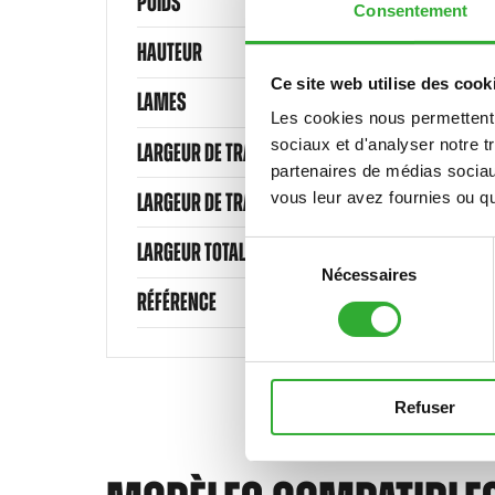
POIDS
Consentement
HAUTEUR
Ce site web utilise des cook
LAMES
Les cookies nous permettent d
sociaux et d'analyser notre t
LARGEUR DE TRAVAIL
partenaires de médias sociaux
vous leur avez fournies ou qu'
LARGEUR DE TRAVAIL
LARGEUR TOTALE
Sélection
Nécessaires
du
RÉFÉRENCE
consentement
Refuser