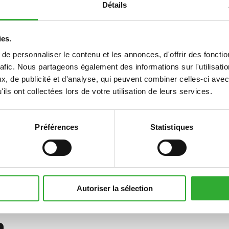
Détails
950 mm
ies.
90 pcs
e personnaliser le contenu et les annonces, d'offrir des fonctio
rafic. Nous partageons également des informations sur l'utilisati
1100 mm
, de publicité et d'analyse, qui peuvent combiner celles-ci avec
ils ont collectées lors de votre utilisation de leurs services.
1100 mm
1400 mm
Préférences
Statistiques
A453046
Autoriser la sélection