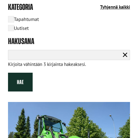
KATEGORIA
Tyhjennä kaikki
Tapahtumat
Uutiset
HAKUSANA
Tyhje
haku
Kirjoita vähintään 3 kirjainta hakeaksesi.
HAE