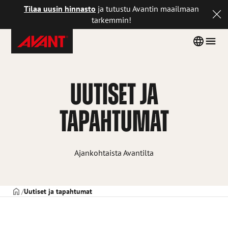
Tilaa uusin hinnasto
ja tutustu Avantin maailmaan
tarkemmin!
Avant
Siirry
Country
Men
Tecno
sisältöön
menu
Finland
UUTISET JA
TAPAHTUMAT
Ajankohtaista Avantilta
ETUSIVU
Uutiset ja tapahtumat